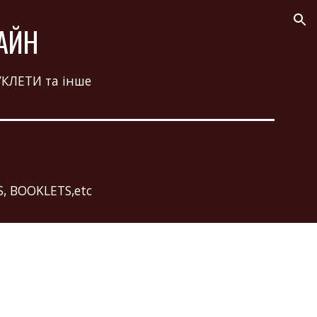
ion
АЙН
КЛЕТИ та інше
S, BOOKLETS,etc